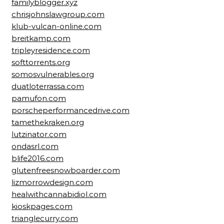
familyblogger.xyz
chrisjohnslawgroup.com
klub-vulcan-online.com
breitkamp.com
tripleyresidence.com
softtorrents.org
somosvulnerables.org
duatloterrassa.com
pamufon.com
porscheperformancedrive.com
tamethekraken.org
lutzinator.com
ondasrl.com
blife2016.com
glutenfreesnowboarder.com
lizmorrowdesign.com
healwithcannabidiol.com
kioskpages.com
trianglecurry.com