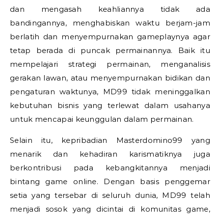
dan mengasah keahliannya tidak ada
bandingannya, menghabiskan waktu berjam-jam
berlatih dan menyempurnakan gameplaynya agar
tetap berada di puncak permainannya. Baik itu
mempelajari strategi permainan, menganalisis
gerakan lawan, atau menyempurnakan bidikan dan
pengaturan waktunya, MD99 tidak meninggalkan
kebutuhan bisnis yang terlewat dalam usahanya
untuk mencapai keunggulan dalam permainan.
Selain itu, kepribadian Masterdomino99 yang
menarik dan kehadiran karismatiknya juga
berkontribusi pada kebangkitannya menjadi
bintang game online. Dengan basis penggemar
setia yang tersebar di seluruh dunia, MD99 telah
menjadi sosok yang dicintai di komunitas game,