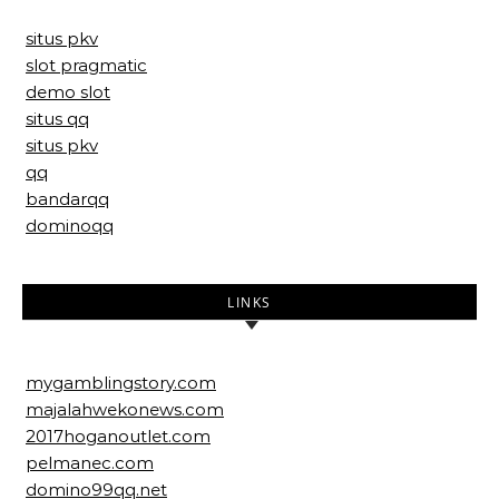
situs pkv
slot pragmatic
demo slot
situs qq
situs pkv
qq
bandarqq
dominoqq
LINKS
mygamblingstory.com
majalahwekonews.com
2017hoganoutlet.com
pelmanec.com
domino99qq.net