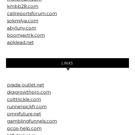
kmbb28.com
callreportsforum.com
sokmilya.com
abyluny.com
boomjavtrk.com
apklead.net
LINKS
prada-outlet.net
digigrowthpro.com
colttrickle.com
runnerpickfr.com
omnifuture.net
gamblingfunnels.com
pcos-help.com