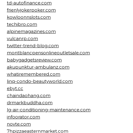
td-autofinance.com
frienlyjokerpoker.com
kowloonnslots.com
techibro.com
alpinemagazines.com
vulcanrp.com
twitter-trend-blog.com
montblancpensonlineoutletsale.com
babygadgetsreview.com
akupunktur-ambulanz.com
whatiremembered.com
linq-condo-beautyworld.com
ebyt.cc
chaindaohang.com
drmarkbuddha.com
lg-air-conditioning-maintenance.com
infoorator.com
novte.com
7hpizzaeasternmarket.com