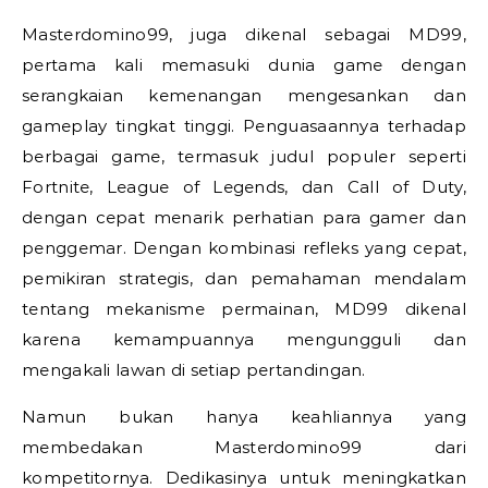
Masterdomino99, juga dikenal sebagai MD99,
pertama kali memasuki dunia game dengan
serangkaian kemenangan mengesankan dan
gameplay tingkat tinggi. Penguasaannya terhadap
berbagai game, termasuk judul populer seperti
Fortnite, League of Legends, dan Call of Duty,
dengan cepat menarik perhatian para gamer dan
penggemar. Dengan kombinasi refleks yang cepat,
pemikiran strategis, dan pemahaman mendalam
tentang mekanisme permainan, MD99 dikenal
karena kemampuannya mengungguli dan
mengakali lawan di setiap pertandingan.
Namun bukan hanya keahliannya yang
membedakan Masterdomino99 dari
kompetitornya. Dedikasinya untuk meningkatkan