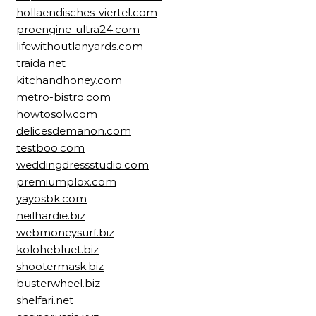
hollaendisches-viertel.com
proengine-ultra24.com
lifewithoutlanyards.com
traida.net
kitchandhoney.com
metro-bistro.com
howtosolv.com
delicesdemanon.com
testboo.com
weddingdressstudio.com
premiumplox.com
yayosbk.com
neilhardie.biz
webmoneysurf.biz
kolohebluet.biz
shootermask.biz
busterwheel.biz
shelfari.net