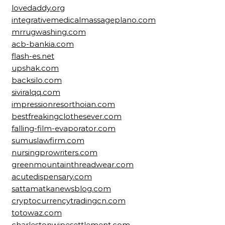
lovedaddy.org
integrativemedicalmassageplano.com
mrrugwashing.com
acb-bankia.com
flash-es.net
upshak.com
backsilo.com
siviralqq.com
impressionresorthoian.com
bestfreakingclothesever.com
falling-film-evaporator.com
sumuslawfirm.com
nursingprowriters.com
greenmountainthreadwear.com
acutedispensary.com
sattamatkanewsblog.com
cryptocurrencytradingcn.com
totowaz.com
charlestonwipesettlement.com