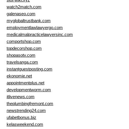
watch2match.com
galenaseo.com
myglobaltrustbank.com
employmentlawlawyergo.com
medicalmalpracticelawyersinc.com
comportshop.com
topdecorshop.com
shopasotv.com
travelsanga.com
instantguestposting.com
ekonomie.net
appointmentplus.net
developmentworm.com
itlivenews.com
theplumbingfremont.com
newstrending24.com
ufabetbonus.biz
kelasweekend.com