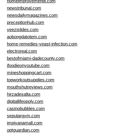
homeimprovementit.com
newstribunal.com
newsdailymagazines.com
preceptionhub.com
yeezislides.com
aobongdatotem.com
home-remedies-yeast-infection.com
electroreal.com
bestofmiami-dadecounty.com
ifoodieonyoutube.com
mineshoppingcart.com
topworkoutsupplies.com
mouthshutreviews.com
hirzadesalta.com
digitallifeopoly.com
casinobubbles.com
seputargym.com
impiyanamall.com
optguardian.com