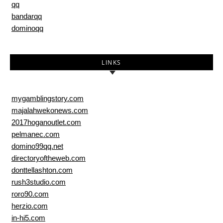
qq
bandarqq
dominoqq
LINKS
mygamblingstory.com
majalahwekonews.com
2017hoganoutlet.com
pelmanec.com
domino99qq.net
directoryoftheweb.com
donttellashton.com
rush3studio.com
roro90.com
herzio.com
in-hi5.com