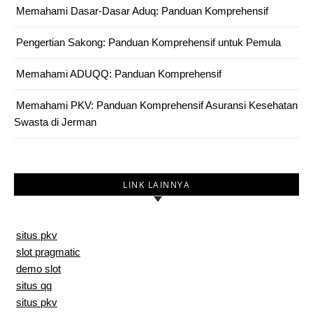
Memahami Dasar-Dasar Aduq: Panduan Komprehensif
Pengertian Sakong: Panduan Komprehensif untuk Pemula
Memahami ADUQQ: Panduan Komprehensif
Memahami PKV: Panduan Komprehensif Asuransi Kesehatan
Swasta di Jerman
LINK LAINNYA
situs pkv
slot pragmatic
demo slot
situs qq
situs pkv