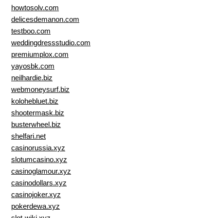
howtosolv.com
delicesdemanon.com
testboo.com
weddingdressstudio.com
premiumplox.com
yayosbk.com
neilhardie.biz
webmoneysurf.biz
kolohebluet.biz
shootermask.biz
busterwheel.biz
shelfari.net
casinorussia.xyz
slotumcasino.xyz
casinoglamour.xyz
casinodollars.xyz
casinojoker.xyz
pokerdewa.xyz
slot-wiki.xyz