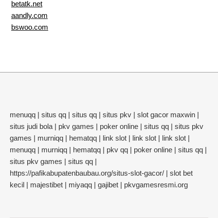
betatk.net
aandly.com
bswoo.com
menuqq
|
situs qq
|
situs qq
|
situs pkv
|
slot gacor maxwin
|
situs judi bola
|
pkv games
|
poker online
|
situs qq
|
situs pkv
games
|
murniqq
|
hematqq
|
link slot
|
link slot
|
link slot
|
menuqq
|
murniqq
|
hematqq
|
pkv qq
|
poker online
|
situs qq
|
situs pkv games
|
situs qq
|
https://pafikabupatenbaubau.org/situs-slot-gacor/
|
slot bet
kecil
|
majestibet
|
miyaqq
|
gajibet
|
pkvgamesresmi.org