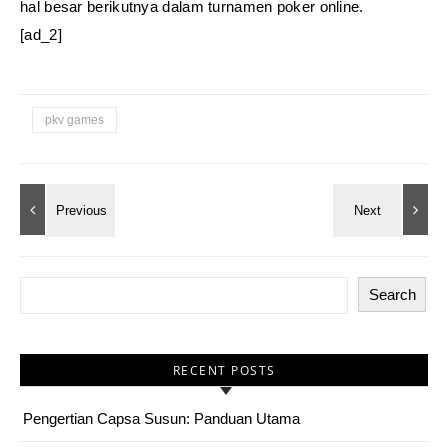
hal besar berikutnya dalam turnamen poker online.
[ad_2]
pkv games
Search
RECENT POSTS
Pengertian Capsa Susun: Panduan Utama