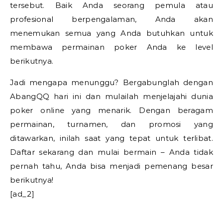
tersebut. Baik Anda seorang pemula atau
profesional berpengalaman, Anda akan
menemukan semua yang Anda butuhkan untuk
membawa permainan poker Anda ke level
berikutnya.
Jadi mengapa menunggu? Bergabunglah dengan
AbangQQ hari ini dan mulailah menjelajahi dunia
poker online yang menarik. Dengan beragam
permainan, turnamen, dan promosi yang
ditawarkan, inilah saat yang tepat untuk terlibat.
Daftar sekarang dan mulai bermain – Anda tidak
pernah tahu, Anda bisa menjadi pemenang besar
berikutnya!
[ad_2]