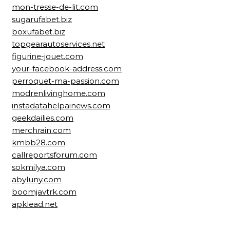
mon-tresse-de-lit.com
sugarufabet.biz
boxufabet.biz
topgearautoservices.net
figurine-jouet.com
your-facebook-address.com
perroquet-ma-passion.com
modrenlivinghome.com
instadatahelpainews.com
geekdailies.com
merchrain.com
kmbb28.com
callreportsforum.com
sokmilya.com
abyluny.com
boomjavtrk.com
apklead.net