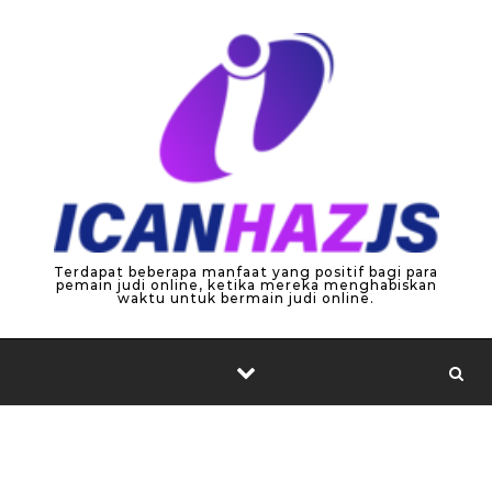
Skip to content
Terdapat beberapa manfaat yang positif bagi para
pemain judi online, ketika mereka menghabiskan
waktu untuk bermain judi online.