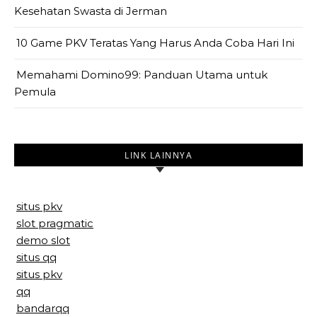
Kesehatan Swasta di Jerman
10 Game PKV Teratas Yang Harus Anda Coba Hari Ini
Memahami Domino99: Panduan Utama untuk
Pemula
LINK LAINNYA
situs pkv
slot pragmatic
demo slot
situs qq
situs pkv
qq
bandarqq