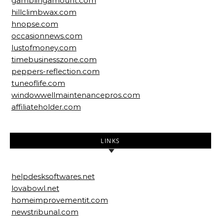
gamblingamount.com
hillclimbwax.com
hnopse.com
occasionnews.com
lustofmoney.com
timebusinesszone.com
peppers-reflection.com
tuneoflife.com
windowwellmaintenancepros.com
affiliateholder.com
LINKS
helpdesksoftwares.net
lovabowl.net
homeimprovementit.com
newstribunal.com