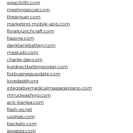
weactinfo.com
meshingsocial.com
thearguer.com
marketing-mobile-app.com
floralpunchcraft.com
fiasone.com
danktankbattery.com
mealudo.com
charlie-day.com
livedirectbettingpoker.com
foxbusinessupdate.com
lovedaddy.org
integrativemedicalmassageplano.com
mrrugwashing.com
acb-bankia.com
flash-es.net
upshak.com
backsilo.com
siviralqq.com