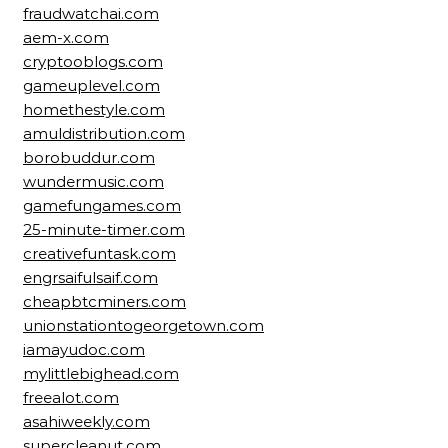
fraudwatchai.com
aem-x.com
cryptooblogs.com
gameuplevel.com
homethestyle.com
amuldistribution.com
borobuddur.com
wundermusic.com
gamefungames.com
25-minute-timer.com
creativefuntask.com
engrsaifulsaif.com
cheapbtcminers.com
unionstationtogeorgetown.com
iamayudoc.com
mylittlebighead.com
freealot.com
asahiweekly.com
supercleanut.com