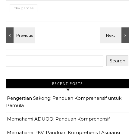
pkv games
Search
RECENT POSTS
Pengertian Sakong: Panduan Komprehensif untuk
Pemula
Memahami ADUQQ: Panduan Komprehensif
Memahami PKV: Panduan Komprehensif Asuransi