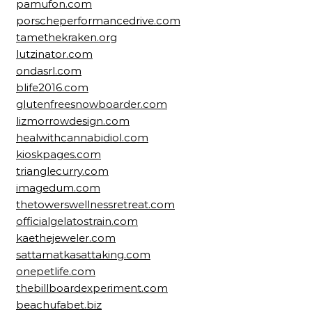
pamufon.com
porscheperformancedrive.com
tamethekraken.org
lutzinator.com
ondasrl.com
blife2016.com
glutenfreesnowboarder.com
lizmorrowdesign.com
healwithcannabidiol.com
kioskpages.com
trianglecurry.com
imagedum.com
thetowerswellnessretreat.com
officialgelatostrain.com
kaethejeweler.com
sattamatkasattaking.com
onepetlife.com
thebillboardexperiment.com
beachufabet.biz