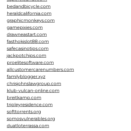
bedandbicycle.com
heraldcalifornia.com
graphicmonkeys.com
gamepixies.com
drawneastart.com
fasthokislot88.com
safecasinotips.com
jackpotchips.com
proelitesoftware.com
allcustomercarenumbers.com
familyblogger.xyz
chrisjohnslawgroup.com
klub-vulcan-online.com
breitkamp.com
tripleyresidence.com
softtorrents.org
somosvulnerables.org
duatloterrassa.com