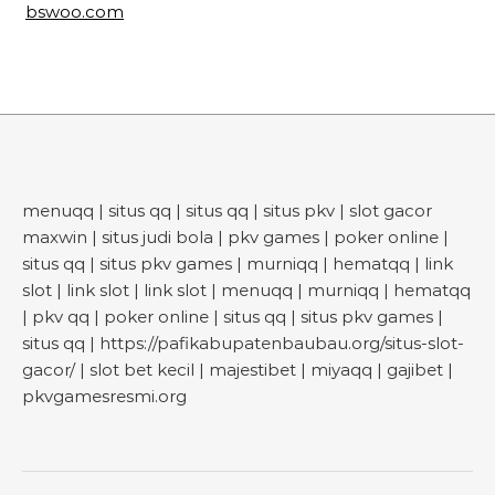
bswoo.com
menuqq
|
situs qq
|
situs qq
|
situs pkv
|
slot gacor
maxwin
|
situs judi bola
|
pkv games
|
poker online
|
situs qq
|
situs pkv games
|
murniqq
|
hematqq
|
link
slot
|
link slot
|
link slot
|
menuqq
|
murniqq
|
hematqq
|
pkv qq
|
poker online
|
situs qq
|
situs pkv games
|
situs qq
|
https://pafikabupatenbaubau.org/situs-slot-
gacor/
|
slot bet kecil
|
majestibet
|
miyaqq
|
gajibet
|
pkvgamesresmi.org