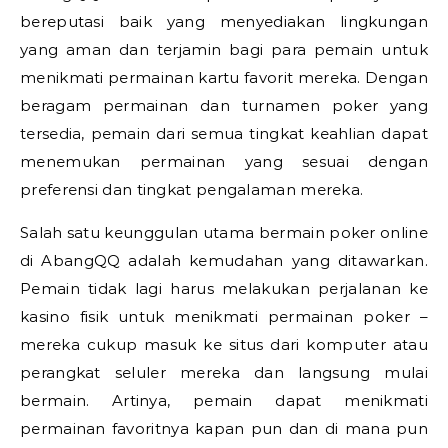
bereputasi baik yang menyediakan lingkungan
yang aman dan terjamin bagi para pemain untuk
menikmati permainan kartu favorit mereka. Dengan
beragam permainan dan turnamen poker yang
tersedia, pemain dari semua tingkat keahlian dapat
menemukan permainan yang sesuai dengan
preferensi dan tingkat pengalaman mereka.
Salah satu keunggulan utama bermain poker online
di AbangQQ adalah kemudahan yang ditawarkan.
Pemain tidak lagi harus melakukan perjalanan ke
kasino fisik untuk menikmati permainan poker –
mereka cukup masuk ke situs dari komputer atau
perangkat seluler mereka dan langsung mulai
bermain. Artinya, pemain dapat menikmati
permainan favoritnya kapan pun dan di mana pun