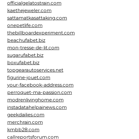
officialgelatostrain.com
kaethejeweler.com
sattamatkasattaking.com
onepetlife.com
thebillboardexperiment.com
beachufabet.biz
mon-tresse-de-lit.com
sugarufabet.biz
boxufabet.biz
topgearautoservices.net
figurine-jouet.com
your-facebook-address.com
perroquet-ma-passion.com
modrenlivinghome.com
instadatahelpainews.com
geekdailies.com
merchrain.com
kmbb28.com
callreportsforum.com