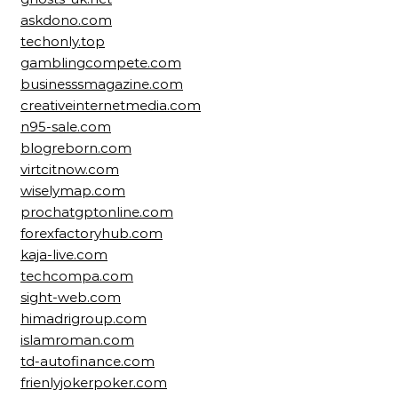
askdono.com
techonly.top
gamblingcompete.com
businesssmagazine.com
creativeinternetmedia.com
n95-sale.com
blogreborn.com
virtcitnow.com
wiselymap.com
prochatgptonline.com
forexfactoryhub.com
kaja-live.com
techcompa.com
sight-web.com
himadrigroup.com
islamroman.com
td-autofinance.com
frienlyjokerpoker.com