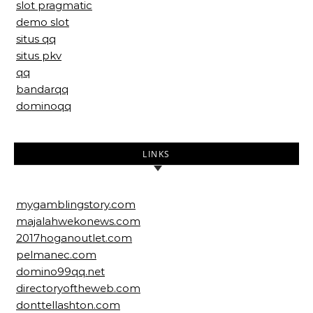
slot pragmatic
demo slot
situs qq
situs pkv
qq
bandarqq
dominoqq
LINKS
mygamblingstory.com
majalahwekonews.com
2017hoganoutlet.com
pelmanec.com
domino99qq.net
directoryoftheweb.com
donttellashton.com