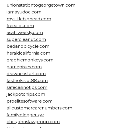
unionstationtogeorgetown.com
iamayudoc.com
mylittlebighead.com
freealot.com
asahiweekly.com
supercleanut.com
bedandbicycle.com
heraldcalifornia.com
graphicmonkeys.com
gamepixies.com
drawneastart.com
fasthokislot88.com
safecasinotips.com
jackpotchips.com
proelitesoftware.com
allcustomercarenumbers.com
familyblogger.xyz
chrisjohnslawgroup.com