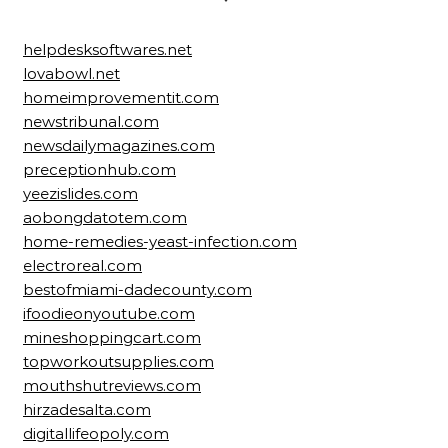
helpdesksoftwares.net
lovabowl.net
homeimprovementit.com
newstribunal.com
newsdailymagazines.com
preceptionhub.com
yeezislides.com
aobongdatotem.com
home-remedies-yeast-infection.com
electroreal.com
bestofmiami-dadecounty.com
ifoodieonyoutube.com
mineshoppingcart.com
topworkoutsupplies.com
mouthshutreviews.com
hirzadesalta.com
digitallifeopoly.com