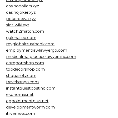
casinodollars.xyz
casinojoker.xyz
pokerdewa.xyz
slot-wiki.xyz
watch2match.com
galenaseo.com
myglobaltrustbank.com
employmentlawlawyergo.com
medicalmalpracticelawyersinc.com
comportshop.com
topdecorshop.com
shopasotv.com
travelsanga.com
instantguestposting.com
ekonomie.net
appointmentplus.net
developmentworm.com
itlivenews.com