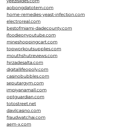
yeezislides.com
aobongdatotem.com
home-remedies-yeast-infection.com
electroreal.com
bestofmiami-dadecounty.com
ifoodieonyoutube.com
mineshoppingcart.com
topworkoutsupplies.com
mouthshutreviews.com
hirzadesalta.com
digitallifeopoly.com
casinobubbles.com
seputargym.com
impiyanamall.com
optguardian.com
totostreet.net
davilcasino.com
fraudwatchai.com
aem-x.com