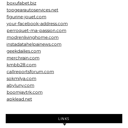
boxufabet.biz
topgearautoservices.net
figurine-jouet.com
your-facebook-address.com
perroquet-ma-passion.com
modrenlivinghome.com
instadatahelpainews.com
geekdailies.com
merchrain.com
kmbb28.com
callreportsforum.com
sokmilya.com
abyluny.com
boomjavtrk.com
apklead.net
LINKS