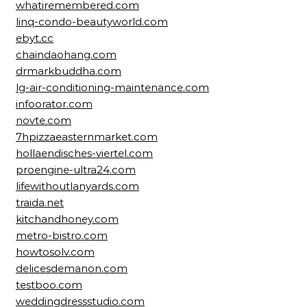
whatiremembered.com
linq-condo-beautyworld.com
ebyt.cc
chaindaohang.com
drmarkbuddha.com
lg-air-conditioning-maintenance.com
infoorator.com
novte.com
7hpizzaeasternmarket.com
hollaendisches-viertel.com
proengine-ultra24.com
lifewithoutlanyards.com
traida.net
kitchandhoney.com
metro-bistro.com
howtosolv.com
delicesdemanon.com
testboo.com
weddingdressstudio.com