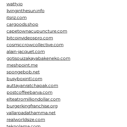
watty.io
livinginthesun.info
itsriz.com
cargoods.shop
capetownacupuncture.com
bitcoinvideospro.com
cosmiccrowcollective.com
alain-jacquet.com
gotisouizakayabakeneko.com
meshpoint.me
spongebob.net
busyboxintl.com
auttayanratchapak.com
postcoffeebarva.com
elteatromilliondollar.com
burgerkingfranchise.org
vallarpadathamma.net
realworldsize.com
teknolama.com