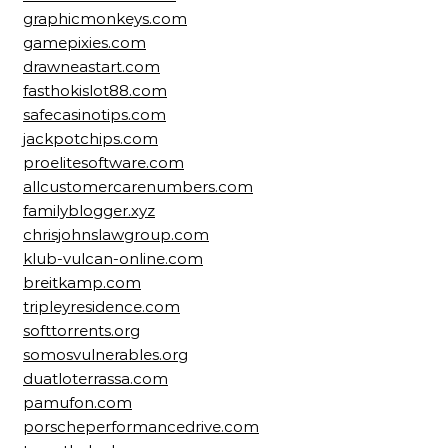
graphicmonkeys.com
gamepixies.com
drawneastart.com
fasthokislot88.com
safecasinotips.com
jackpotchips.com
proelitesoftware.com
allcustomercarenumbers.com
familyblogger.xyz
chrisjohnslawgroup.com
klub-vulcan-online.com
breitkamp.com
tripleyresidence.com
softtorrents.org
somosvulnerables.org
duatloterrassa.com
pamufon.com
porscheperformancedrive.com