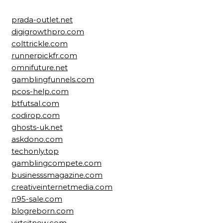
prada-outlet.net
digigrowthpro.com
colttrickle.com
runnerpickfr.com
omnifuture.net
gamblingfunnels.com
pcos-help.com
btfutsal.com
codirop.com
ghosts-uk.net
askdono.com
techonly.top
gamblingcompete.com
businesssmagazine.com
creativeinternetmedia.com
n95-sale.com
blogreborn.com
virtcitnow.com