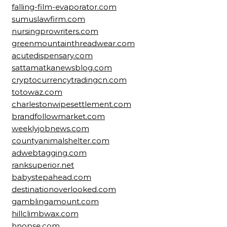
falling-film-evaporator.com
sumuslawfirm.com
nursingprowriters.com
greenmountainthreadwear.com
acutedispensary.com
sattamatkanewsblog.com
cryptocurrencytradingcn.com
totowaz.com
charlestonwipesettlement.com
brandfollowmarket.com
weeklyjobnews.com
countyanimalshelter.com
adwebtagging.com
ranksuperior.net
babystepahead.com
destinationoverlooked.com
gamblingamount.com
hillclimbwax.com
hnopse.com