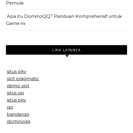
Pemula
Apa itu DominoQQ? Panduan Komprehensif untuk
Game ini
LINK LAINNYA
situs pkv
slot pragmatic
demo slot
situs qq
situs pkv
qq
bandarqq
dominoqq