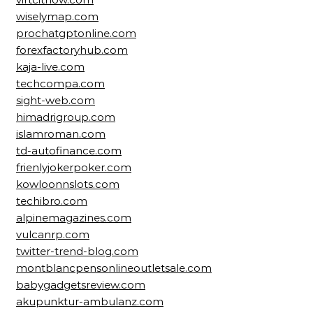
wiselymap.com
prochatgptonline.com
forexfactoryhub.com
kaja-live.com
techcompa.com
sight-web.com
himadrigroup.com
islamroman.com
td-autofinance.com
frienlyjokerpoker.com
kowloonnslots.com
techibro.com
alpinemagazines.com
vulcanrp.com
twitter-trend-blog.com
montblancpensonlineoutletsale.com
babygadgetsreview.com
akupunktur-ambulanz.com