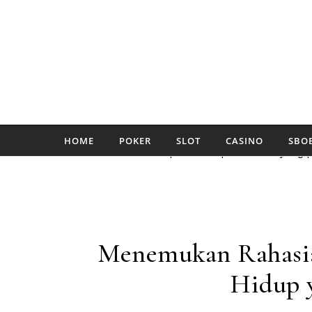
Skip to content
HOME
POKER
SLOT
CASINO
SBO
Terdapat beberapa manfaat yang po
Menemukan Rahasia
Hidup 