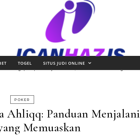
BET
TOGEL
SITUS JUDI ONLINE
sitif bagi para pemain judi online, ketika mereka menghabiska
POKER
 Ahliqq: Panduan Menjalan
yang Memuaskan