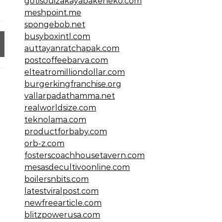
gotisouizakayabakeneko.com
meshpoint.me
spongebob.net
busyboxintl.com
auttayanratchapak.com
postcoffeebarva.com
elteatromilliondollar.com
burgerkingfranchise.org
vallarpadathamma.net
realworldsize.com
teknolama.com
productforbaby.com
orb-z.com
fosterscoachhousetavern.com
mesasdecultivoonline.com
boilersnbits.com
latestviralpost.com
newfreearticle.com
blitzpowerusa.com