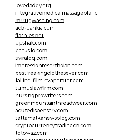
lovedaddy.org
integrativemedicalmassageplano.com
mrrugwashing.com
acb-bankia.com
flash-es.net
upshak.com
backsilo.com
siviralqq.com
impressionresorthoian.com
bestfreakingclothesever.com
falling-film-evaporator.com
sumuslawfirm.com
nursingprowriters.com
greenmountainthreadwear.com
acutedispensary.com
sattamatkanewsblog.com
cryptocurrencytradingcn.com
totowaz.com