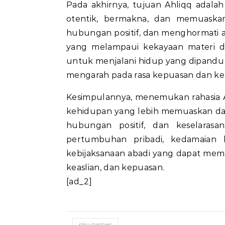
Pada akhirnya, tujuan Ahliqq adala
otentik, bermakna, dan memuaska
hubungan positif, dan menghormati 
yang melampaui kekayaan materi da
untuk menjalani hidup yang dipandu 
mengarah pada rasa kepuasan dan ke
Kesimpulannya, menemukan rahasia A
kehidupan yang lebih memuaskan dan
hubungan positif, dan keselaras
pertumbuhan pribadi, kedamaian b
kebijaksanaan abadi yang dapat mem
keaslian, dan kepuasan.
[ad_2]
pkv games