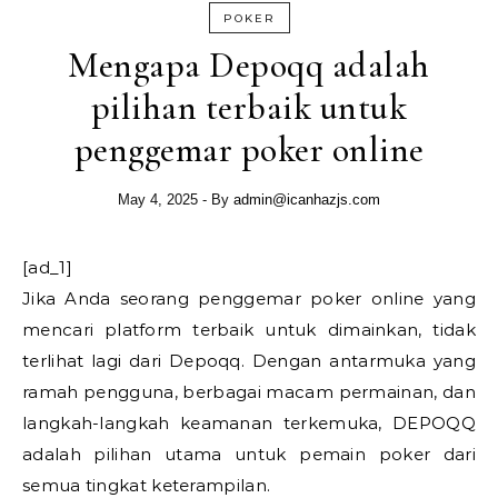
POKER
Mengapa Depoqq adalah
pilihan terbaik untuk
penggemar poker online
May 4, 2025
- By
admin@icanhazjs.com
[ad_1]
Jika Anda seorang penggemar poker online yang
mencari platform terbaik untuk dimainkan, tidak
terlihat lagi dari Depoqq. Dengan antarmuka yang
ramah pengguna, berbagai macam permainan, dan
langkah-langkah keamanan terkemuka, DEPOQQ
adalah pilihan utama untuk pemain poker dari
semua tingkat keterampilan.