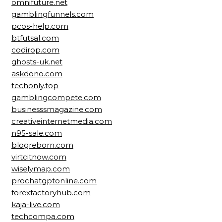
omnifuture.net
gamblingfunnels.com
pcos-help.com
btfutsal.com
codirop.com
ghosts-uk.net
askdono.com
techonly.top
gamblingcompete.com
businesssmagazine.com
creativeinternetmedia.com
n95-sale.com
blogreborn.com
virtcitnow.com
wiselymap.com
prochatgptonline.com
forexfactoryhub.com
kaja-live.com
techcompa.com