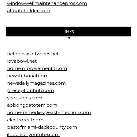
windowwellmaintenancepros.com
affiliateholder.com
LINKS
helpdesksoftwares.net
lovabowl.net
homeimprovementit.com
newstribunal.com
newsdailymagazines.com
preceptionhub.com
yeezislides.com
aobongdatotem.com
home-remedies-yeast-infection.com
electroreal.com
bestofmiami-dadecounty.com
ifoodieonyoutube.com