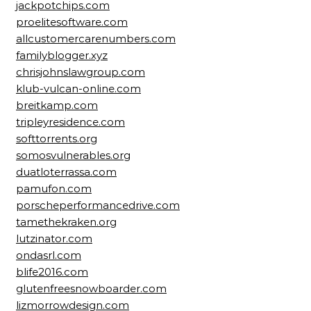
jackpotchips.com
proelitesoftware.com
allcustomercarenumbers.com
familyblogger.xyz
chrisjohnslawgroup.com
klub-vulcan-online.com
breitkamp.com
tripleyresidence.com
softtorrents.org
somosvulnerables.org
duatloterrassa.com
pamufon.com
porscheperformancedrive.com
tamethekraken.org
lutzinator.com
ondasrl.com
blife2016.com
glutenfreesnowboarder.com
lizmorrowdesign.com