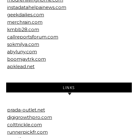
instadatahelpainews.com
geekdailies.com
merchrain.com
kmbb28.com
callreportsforum.com
sokmilya.com
abyluny.com
boomjavtrk.com
apklead.net
LINKS
prada-outlet.net
digigrowthpro.com
colttrickle.com
runnerpickfr.com