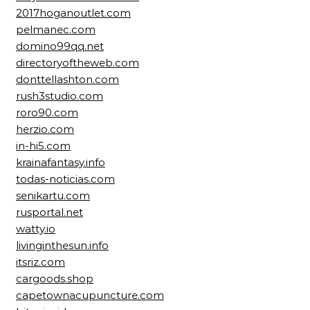
2017hoganoutlet.com
pelmanec.com
domino99qq.net
directoryoftheweb.com
donttellashton.com
rush3studio.com
roro90.com
herzio.com
in-hi5.com
krainafantasy.info
todas-noticias.com
senikartu.com
rusportal.net
watty.io
livinginthesun.info
itsriz.com
cargoods.shop
capetownacupuncture.com