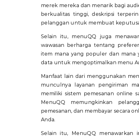
merek mereka dan menarik bagi aud
berkualitas tinggi, deskripsi terp
pelanggan untuk membuat keputusan
Selain itu, menuQQ juga menawar
wawasan berharga tentang prefere
item mana yang populer dan mana y
data untuk mengoptimalkan menu And
Manfaat lain dari menggunakan m
munculnya layanan pengiriman ma
memiliki sistem pemesanan online s
MenuQQ memungkinkan pelangg
pemesanan, dan membayar secara on
Anda.
Selain itu, MenuQQ menawarkan i