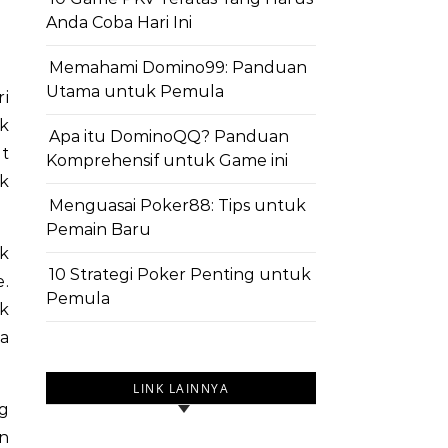
Anda Coba Hari Ini
Memahami Domino99: Panduan
Utama untuk Pemula
ri
k
Apa itu DominoQQ? Panduan
at
Komprehensif untuk Game ini
k
Menguasai Poker88: Tips untuk
Pemain Baru
k
10 Strategi Poker Penting untuk
.
Pemula
k
a
LINK LAINNYA
g
n