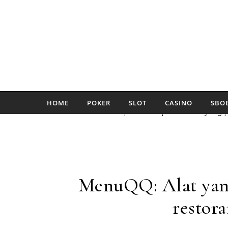
Skip to content
HOME
POKER
SLOT
CASINO
SBO
Terdapat beberapa manfaat yang po
MenuQQ: Alat yang
restor