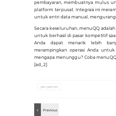
pembayaran, membuatnya mulus un
platform terpusat. Integrasi ini me
untuk entri data manual, mengurangi 
Secara keseluruhan, menuQQ adalah a
untuk berhasil di pasar kompetitif 
Anda dapat menarik lebih bany
merampingkan operasi Anda untuk b
mengapa menunggu? Coba menuQQ hari
[ad_2]
pkv games