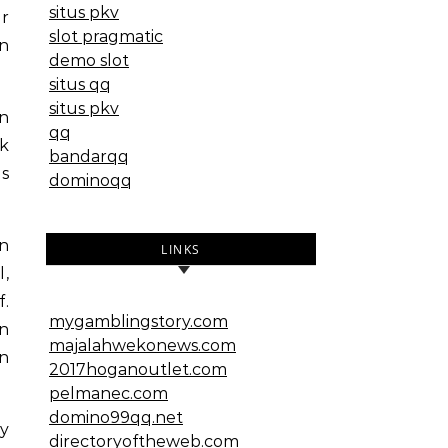
situs pkv
r
slot pragmatic
n
demo slot
situs qq
situs pkv
n
qq
k
bandarqq
s
dominoqq
n
LINKS
,
.
mygamblingstory.com
n
majalahwekonews.com
n
2017hoganoutlet.com
pelmanec.com
domino99qq.net
y
directoryoftheweb.com