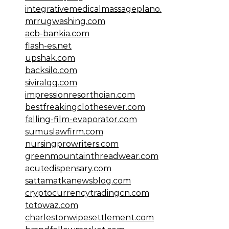
integrativemedicalmassageplano.com
mrrugwashing.com
acb-bankia.com
flash-es.net
upshak.com
backsilo.com
siviralqq.com
impressionresorthoian.com
bestfreakingclothesever.com
falling-film-evaporator.com
sumuslawfirm.com
nursingprowriters.com
greenmountainthreadwear.com
acutedispensary.com
sattamatkanewsblog.com
cryptocurrencytradingcn.com
totowaz.com
charlestonwipesettlement.com