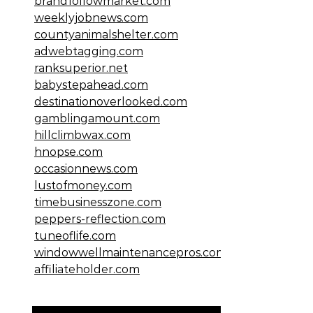
brandfollowmarket.com
weeklyjobnews.com
countyanimalshelter.com
adwebtagging.com
ranksuperior.net
babystepahead.com
destinationoverlooked.com
gamblingamount.com
hillclimbwax.com
hnopse.com
occasionnews.com
lustofmoney.com
timebusinesszone.com
peppers-reflection.com
tuneoflife.com
windowwellmaintenancepros.com
affiliateholder.com