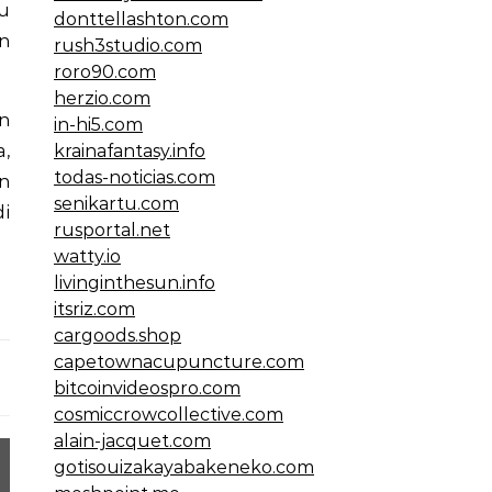
u
donttellashton.com
an
rush3studio.com
roro90.com
herzio.com
an
in-hi5.com
a,
krainafantasy.info
todas-noticias.com
n
senikartu.com
i
rusportal.net
watty.io
livinginthesun.info
itsriz.com
cargoods.shop
capetownacupuncture.com
bitcoinvideospro.com
cosmiccrowcollective.com
alain-jacquet.com
gotisouizakayabakeneko.com