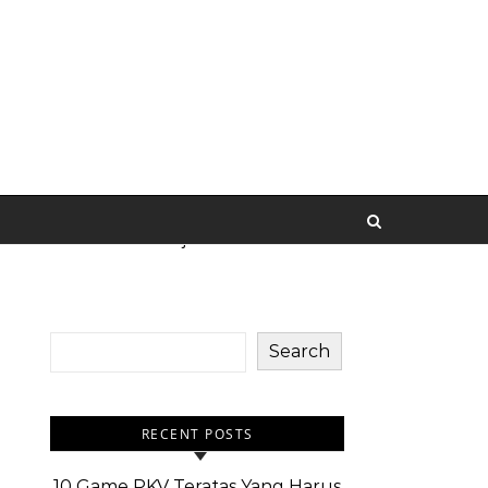
n waktu untuk bermain judi online.
Search
RECENT POSTS
10 Game PKV Teratas Yang Harus